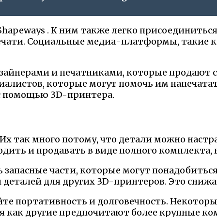
 и Shapeways . К ним также легко присоединить
чати. Социальные медиа-платформы, такие ка
айнерами и печатниками, которые продают сво
иалистов, которые могут помочь им напечата
 с помощью 3D-принтера.
х так много потому, что детали можно настр
ить и продавать в виде полного комплекта, к
 запасные части, которые могут понадобить
 деталей для других 3D-принтеров. Это снижа
йте портативность и долговечность. Некото
мя как другие предпочитают более крупные к