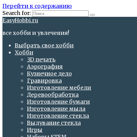
Перейти к содержанию
Search for:
EasyHobbi.ru
все хобби и увлечения!
Выбрать свое хобби
Хобби
3D печать
Аэрография
Кузнечное дело
Гравировка
Изготовление мебели
Деревообработка
Изготовление бумаги
Изготовление мыла
Изготовление стекла
Выдувание стекла
Игры
Наборы STEM