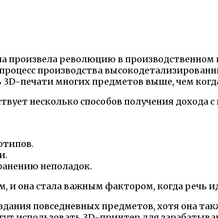
она произвела революцию в производственном 
 процесс производства высокодетализированн
ть 3D-печати многих предметов выше, чем ког
ствует несколько способов получения дохода с
отипов.
и.
ранению неполадок.
 и она стала важным фактором, когда речь ид
оздания повседневных предметов, хотя она так
гут использовать 3D-принтер для зарабатыван