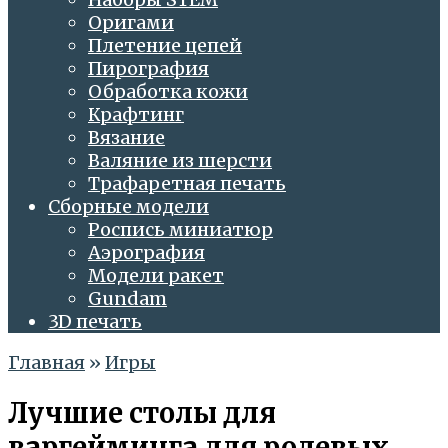
Оригами
Плетение цепей
Пирография
Обработка кожи
Крафтинг
Вязание
Валяние из шерсти
Трафаретная печать
Сборные модели
Роспись миниатюр
Аэрография
Модели ракет
Gundam
3D печать
Главная
»
Игры
Лучшие столы для
варгейминга для ролевых