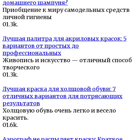
домашнего шампуня?
Приобщение к миру самодельных средств
личной гигиены
0
1.3k.
Лучшая палитра для акриловых красок: 5
вариантов от простых до
профессиональных
Живопись и искусство — отличный способ
творческого
0
1.3k.
Лучшая краска для холщовой обуви: 7
отличных вариантов для потрясающих
результатов
Холщовую обувь очень легко и весело
красить.
0
1.6k.
Аэрограф не распыляет краску: Краткое