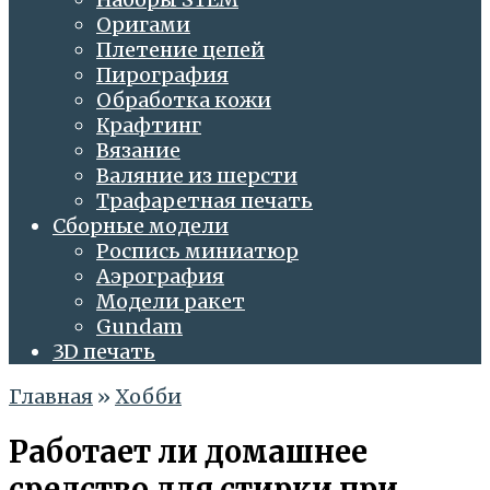
Оригами
Плетение цепей
Пирография
Обработка кожи
Крафтинг
Вязание
Валяние из шерсти
Трафаретная печать
Сборные модели
Роспись миниатюр
Аэрография
Модели ракет
Gundam
3D печать
Главная
»
Хобби
Работает ли домашнее
средство для стирки при