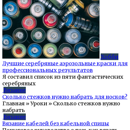
Хобби
Лучшие серебряные аэрозольные краски для
профессиональных результатов
Я составил список из пяти фантастических
серебряных
Вязание
Сколько стежков нужно набрать для носков?
Главная » Уроки » Сколько стежков нужно
набрать
Вязание
Вязание кабелей без кабельной спицы