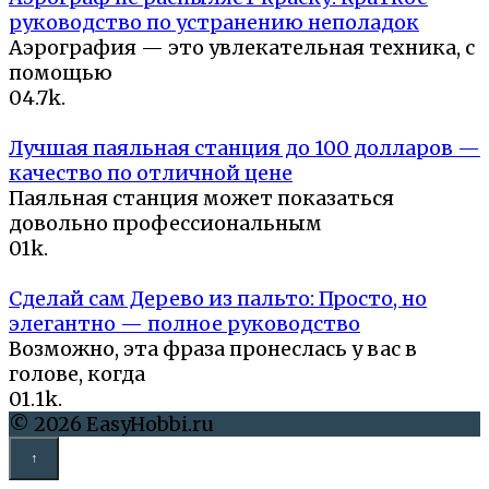
руководство по устранению неполадок
Аэрография — это увлекательная техника, с
помощью
0
4.7k.
Лучшая паяльная станция до 100 долларов —
качество по отличной цене
Паяльная станция может показаться
довольно профессиональным
0
1k.
Сделай сам Дерево из пальто: Просто, но
элегантно — полное руководство
Возможно, эта фраза пронеслась у вас в
голове, когда
0
1.1k.
© 2026 EasyHobbi.ru