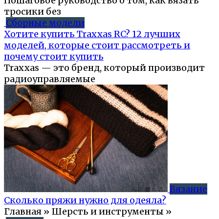
Пошаговое руководство о том, как вязать
тросики без
Сборные модели
Хотите купить Traxxas RC? 12 лучших
моделей, которые стоит рассмотреть и
почему стоит купить
Traxxas — это бренд, который производит
радиоуправляемые
Вязание
Сколько пряжи нужно для одеяла?
Главная » Шерсть и инструменты »