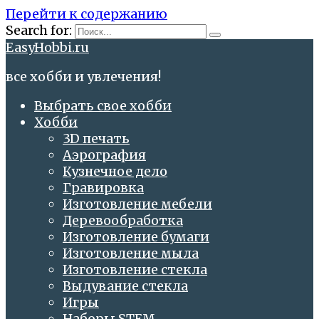
Перейти к содержанию
Search for:
EasyHobbi.ru
все хобби и увлечения!
Выбрать свое хобби
Хобби
3D печать
Аэрография
Кузнечное дело
Гравировка
Изготовление мебели
Деревообработка
Изготовление бумаги
Изготовление мыла
Изготовление стекла
Выдувание стекла
Игры
Наборы STEM