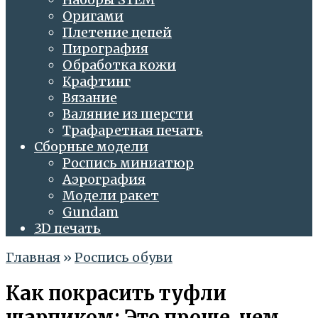
Оригами
Плетение цепей
Пирография
Обработка кожи
Крафтинг
Вязание
Валяние из шерсти
Трафаретная печать
Сборные модели
Роспись миниатюр
Аэрография
Модели ракет
Gundam
3D печать
Главная
»
Роспись обуви
Как покрасить туфли
шарпиком: Это проще, чем